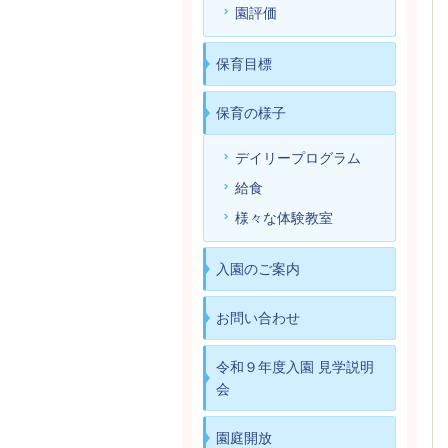
園評価
保育目標
保育の様子
デイリープログラム
給食
様々な体験教室
入園のご案内
お問い合わせ
令和９年度入園 見学説明
会
園庭開放