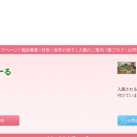
ップページ
施設概要
特色
保育の様子
入園のご案内
園ブログ
お問
ーる
入園され
付けてい
案内
お問